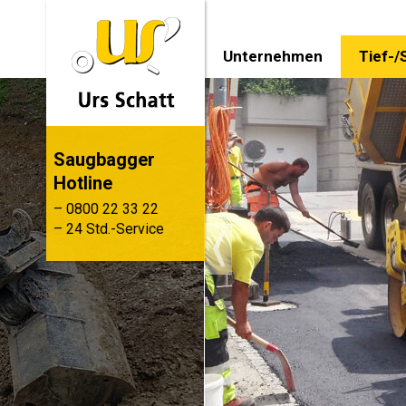
Unternehmen
Tief-/
Saugbagger
Hotline
– 0800 22 33 22
– 24 Std.-Service