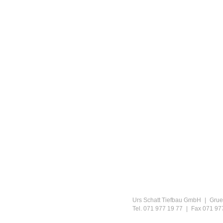
Urs Schatt Tiefbau GmbH
|
Grueb
Tel. 071 977 19 77
|
Fax 071 97