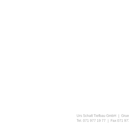
Urs Schatt Tiefbau GmbH
|
Grueb
Tel. 071 977 19 77
|
Fax 071 97