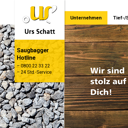
Unternehmen
Tief-/
Saugbagger
Hotline
– 0800 22 33 22
– 24 Std.-Service